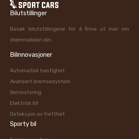
Bilutstillinger
Besøk bilutstillingene for å finne ut mer om
drømmebilen din.
Bilinnovasjoner
Automatisk hastighet
Avansert bremsesystem
Servostyring
Elektrisk bil
Deteksjon av tretthet
Sporty bil